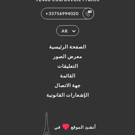
+33756994020
AR
الصفحة الرئيسية
معرض الصور
التعليقات
القائمة
جهة الاتصال
الإشعارات القانونية
أنشئ الموقع
في