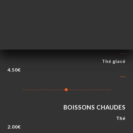
5.50€
Pina colada
6.50€
Coco shery
6.50€
Thé glacé
4.50€
BOISSONS CHAUDES
Thé
2.00€