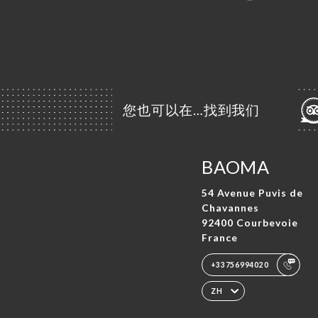
您也可以在…找到我们
BAOMA
54 Avenue Puvis de
Chavannes
92400 Courbevoie
France
+33756994020
ZH